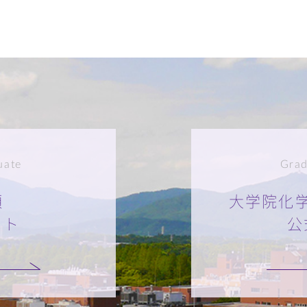
uate
Grad
類
大学院化
イト
公